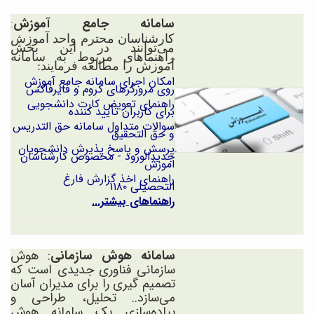
سامانه جامع آموزش
:
کارشناسان محترم واحد آموزش
می‌توانند در این بخش
راهنماهای مربوط به سامانه
آموزش را مطالعه فرمایند:
امکان اجرای سامانه جامع آموزش
روی مرورگرهای کروم و فایرفاکس
راهنمای تعویض کارت دانشجویی
برای کاربران تأیید کننده
سوالات متداول سامانه حق
التدریس
و حق
التحقیق
پرسش و پاسخ پذیرش دانشجویان
جدیدالورود - مخصوص کارشناسان
اموزش
راهنمای اخذ گزارش فارغ
التحصیلی
۱۱۸۰
راهنماهای بیشتر...
سامانه هوش سازمانی
: هوش
سازمانی فناوری جدیدی است که
تصمیم گیری
را برای مدیران آسان
می‌‌سازد.. تحلیل، طراحی و
پیاده‌سازی یک سامانه هوش