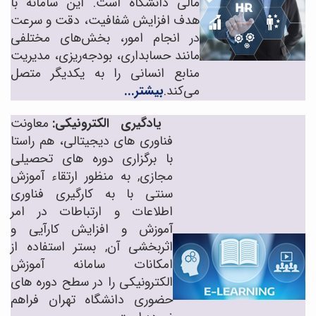
مالی دانشگاه است. این سامانه با
هدف افزایش شفافیت، دقت و سرعت
در انجام امور، بخش‌های مختلفی
مانند حسابداری، بودجه‌ریزی، مدیریت
منابع انسانی را به یکدیگر متصل
می‌کند.
بیشتر...
یادگیری الکترونیکی:
معاونت
فناوری های دیجیتالی، هم راستا
با برگزاری دوره های تحصیلی
مجازی, به منظور ارتقاء آموزش
سنتی با به کارگیری فناوری
اطلاعات و ارتباطات در امر
آموزش و افزایش کارآیی و
اثربخشی آن, بستر استفاده از
امکانات سامانه آموزش
الکترونیکی را در سطح دوره های
حضوری دانشگاه تهران فراهم