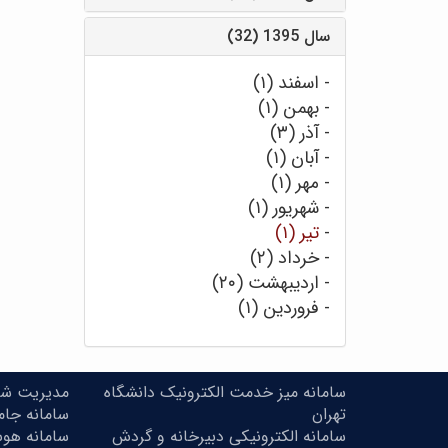
سال 1395 (32)
-
اسفند (۱)
-
بهمن (۱)
-
آذر (۳)
-
آبان (۱)
-
مهر (۱)
-
شهریور (۱)
-
تیر (۱)
-
خرداد (۲)
-
اردیبهشت (۲۰)
-
فروردین (۱)
سامانه میز خدمت الکترونیک دانشگاه
مدیریت شنا
تهران
سامانه جا
سامانه الکترونیکی دبیرخانه و گردش
سامانه هو